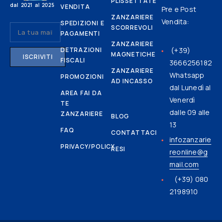
PLISSETTATE
dal 2021 al 2025
VENDITA
Pre e Post
ZANZARIERE
Vendita:
SPEDIZIONI E
SCORREVOLI
PAGAMENTI
ZANZARIERE
DETRAZIONI
(+39)
MAGNETICHE
FISCALI
3666256182
ZANZARIERE
Whatsapp
PROMOZIONI
AD INCASSO
dal Lunedì al
AREA FAI DA
Venerdì
TE
dalle 09 alle
ZANZARIERE
BLOG
13
FAQ
CONTATTACI
infozanzarie
PRIVACY/POLICY
RESI
reonline@g
mail.com
(+39) 080
2198910