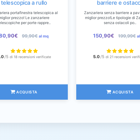
telescopica a rullo
barriere e ostaco
riera portafinestra telescopica al
Zanzariera senza barriere a pav
miglior prezzo! Le zanzariere
miglior prezzo!Le tipologie di Z
elescopiche per porte rappre..
senza ostacoli po..
80,90€
150,90€
99,90€
199,99€
al mq
a
.0
/5
5.0
/5
di 18 recensioni verificate
di 21 recensioni verif
ACQUISTA
ACQUISTA