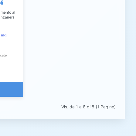
li
imento al
anzariera
l mq
icate
Vis. da 1 a 8 di 8 (1 Pagine)