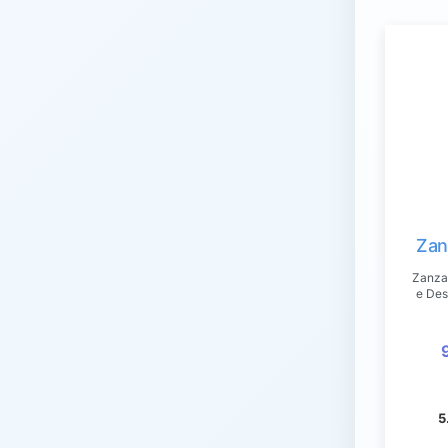
Zan
Zanzar
e Des
5