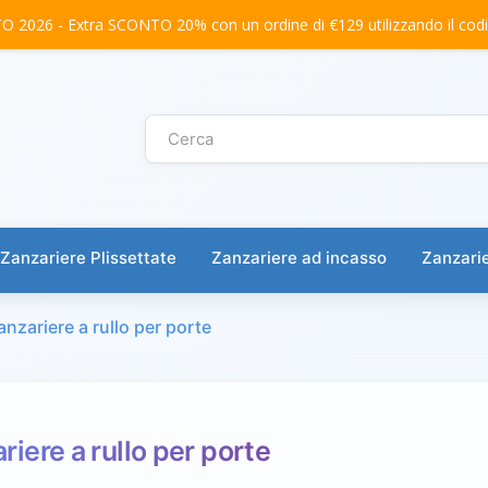
2026 - Extra SCONTO 20% con un ordine di €129 utilizzando il co
Zanzariere Plissettate
Zanzariere ad incasso
Zanzarie
anzariere a rullo per porte
riere a rullo per porte