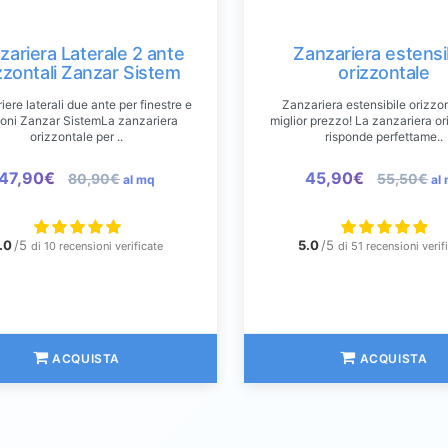
zariera Laterale 2 ante
Zanzariera estensi
zzontali Zanzar Sistem
orizzontale
ere laterali due ante per finestre e
Zanzariera estensibile orizzon
oni Zanzar SistemLa zanzariera
miglior prezzo! La zanzariera or
orizzontale per ..
risponde perfettame..
47,90€
45,90€
80,90€
55,50€
al mq
al
.0
/5
5.0
/5
di 10 recensioni verificate
di 51 recensioni verif
ACQUISTA
ACQUISTA