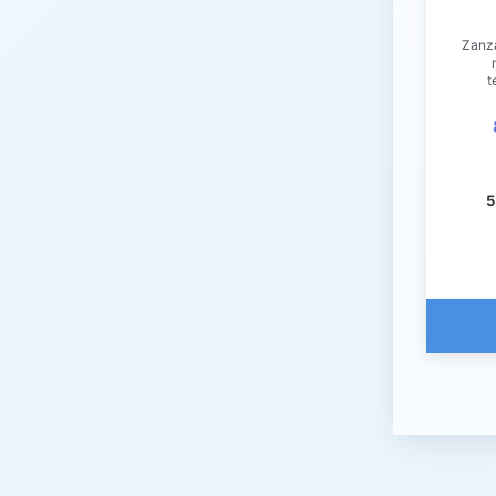
Zanza
t
5