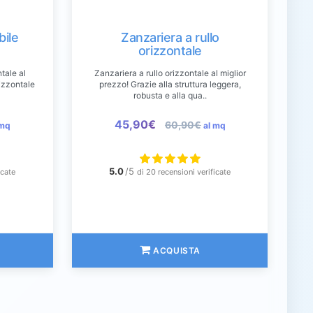
bile
Zanzariera a rullo
orizzontale
tale al
Zanzariera a rullo orizzontale al miglior
izzontale
prezzo! Grazie alla struttura leggera,
robusta e alla qua..
45,90€
60,90€
 mq
al mq
5.0
/5
icate
di 20 recensioni verificate
ACQUISTA