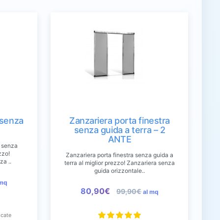
 senza
Zanzariera porta finestra
senza guida a terra – 2
ANTE
e senza
zzo!
Zanzariera porta finestra senza guida a
za ..
terra al miglior prezzo! Zanzariera senza
guida orizzontale..
 mq
80,90€
99,90€
al mq
icate