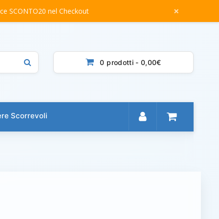
×
dice SCONTO20 nel Checkout
0 prodotti - 0,00€
re Scorrevoli