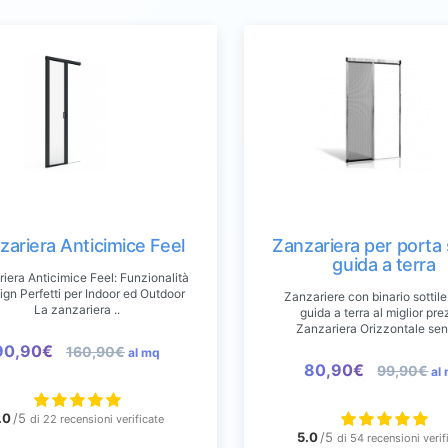
zariera Anticimice Feel
Zanzariera per porta
guida a terra
iera Anticimice Feel: Funzionalità
ign Perfetti per Indoor ed Outdoor
Zanzariere con binario sottil
La zanzariera ..
guida a terra al miglior pre
Zanzariera Orizzontale sen
90,90€
160,90€
al mq
80,90€
99,90€
al
.0
/5
di 22 recensioni verificate
5.0
/5
di 54 recensioni verif