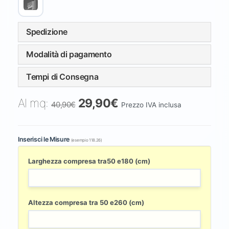
Spedizione
Modalità di pagamento
Tempi di Consegna
Al mq:
29,90€
40,90€
Prezzo IVA inclusa
Inserisci le Misure
(esempio 118.26)
Larghezza compresa tra50 e180 (cm)
Altezza compresa tra 50 e260 (cm)