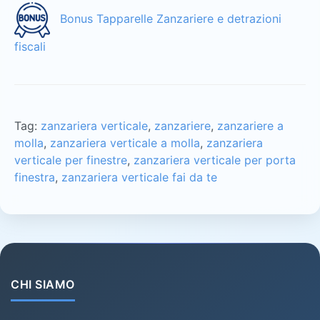
Bonus Tapparelle Zanzariere e detrazioni
fiscali
Tag:
zanzariera verticale
,
zanzariere
,
zanzariere a
molla
,
zanzariera verticale a molla
,
zanzariera
verticale per finestre
,
zanzariera verticale per porta
finestra
,
zanzariera verticale fai da te
CHI SIAMO