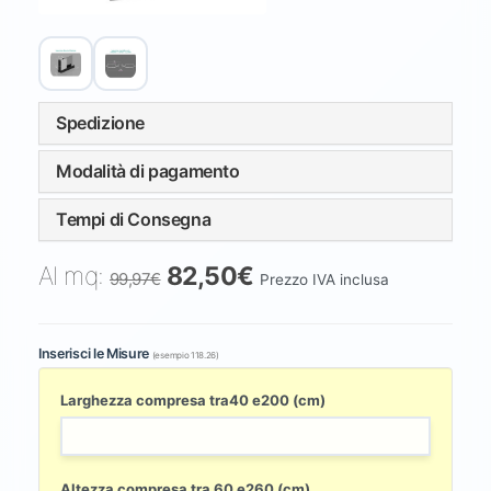
Spedizione
Modalità di pagamento
Tempi di Consegna
Al mq:
82,50€
99,97€
Prezzo IVA inclusa
Inserisci le Misure
(esempio 118.26)
Larghezza compresa tra40 e200 (cm)
Altezza compresa tra 60 e260 (cm)