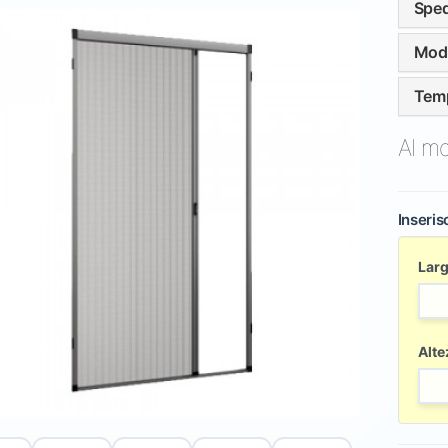
Sped
Moda
Temp
Al m
Inseris
Lar
Alte