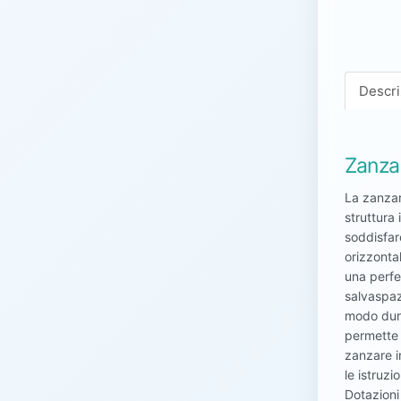
Descri
Zanzar
La zanzar
struttura 
soddisfar
orizzonta
una perfet
salvaspazi
modo dura
permette 
zanzare in
le istruz
Dotazioni 