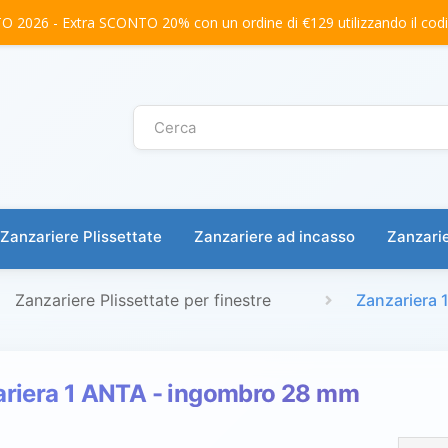
2026 - Extra SCONTO 20% con un ordine di €129 utilizzando il co
Zanzariere Plissettate
Zanzariere ad incasso
Zanzarie
Zanzariere Plissettate per finestre
Zanzariera
riera 1 ANTA - ingombro 28 mm