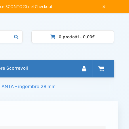
×
dice SCONTO20 nel Checkout
0 prodotti - 0,00€
re Scorrevoli
 1 ANTA - ingombro 28 mm