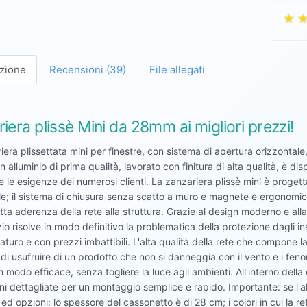
zione
Recensioni (39)
File allegati
iera plissè Mini da 28mm ai migliori prezzi!
iera plissettata mini per finestre, con sistema di apertura orizzontal
in alluminio di prima qualità, lavorato con finitura di alta qualità, è d
e le esigenze dei numerosi clienti. La zanzariera plissè mini è proge
le; il sistema di chiusura senza scatto a muro e magnete è ergonomic
ta aderenza della rete alla struttura. Grazie al design moderno e alla
o risolve in modo definitivo la problematica della protezione dagli in
turo e con prezzi imbattibili. L'alta qualità della rete che compone l
di usufruire di un prodotto che non si danneggia con il vento e i feno
 modo efficace, senza togliere la luce agli ambienti. All'interno della 
ioni dettagliate per un montaggio semplice e rapido. Importante: se l'
ed opzioni: lo spessore del cassonetto è di 28 cm; i colori in cui la re