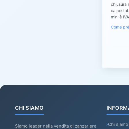
chiusura r
calpestab
mini è IV
Come pre
CHI SIAMO
INFORM
Chi siamo
Siamo leader nella vendita di zanzariere