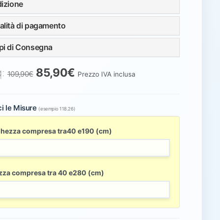
izione
lità di pagamento
i di Consegna
q:
85,90€
109,90€
Prezzo IVA inclusa
ci le Misure
(esempio 118.26)
ghezza compresa tra40 e190 (cm)
zza compresa tra 40 e280 (cm)