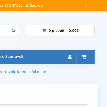
×
dice SCONTO20 nel Checkout
0 prodotti - 0,00€
re Scorrevoli
orrevole laterale fai da te