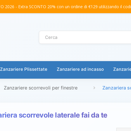
2026 - Extra SCONTO 20% con un ordine di €129 utilizzando il co
Zanzariere Plissettate
Zanzariere ad incasso
Zanzarie
Zanzariere scorrevoli per finestre
Zanzariera sc
riera scorrevole laterale fai da te