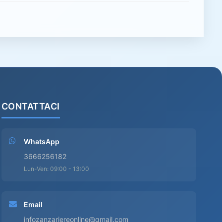
CONTATTACI
WhatsApp
3666256182
Lun-Ven: 09:00 - 13:00
Email
infozanzariereonline@gmail.com