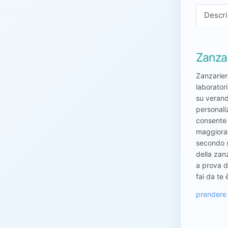
Descri
Zanzar
Zanzariere
laborator
su verand
personaliz
consente d
maggiorat
secondo st
della zanz
a prova di
fai da te
prendere