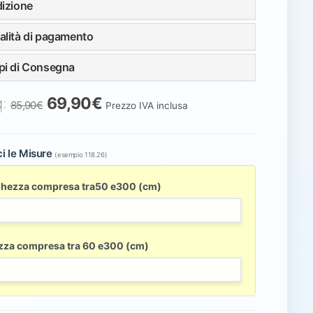
izione
lità di pagamento
i di Consegna
q:
69,90€
85,90€
Prezzo IVA inclusa
ci le Misure
(esempio 118.26)
ghezza compresa tra50 e300 (cm)
zza compresa tra 60 e300 (cm)