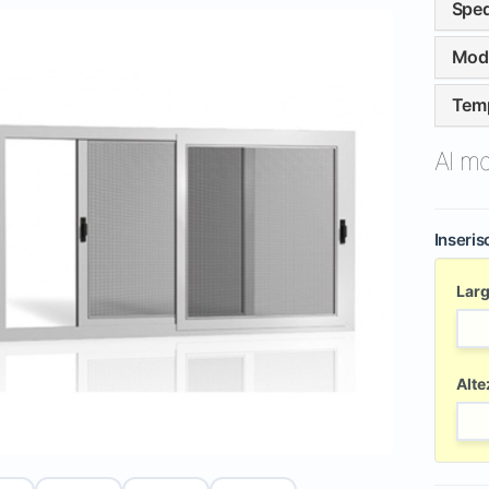
Sped
Moda
Temp
Al m
Inseris
Lar
Alte