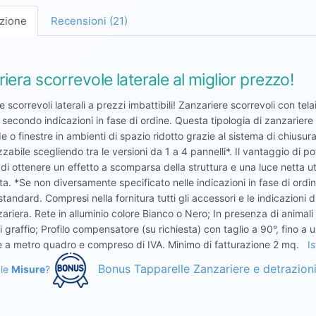
zione
Recensioni (21)
iera scorrevole laterale al miglior prezzo!
 scorrevoli laterali a prezzi imbattibili! Zanzariere scorrevoli con tela
i secondo indicazioni in fase di ordine. Questa tipologia di zanzariere
e o finestre in ambienti di spazio ridotto grazie al sistema di chiusu
zabile scegliendo tra le versioni da 1 a 4 pannelli*. Il vantaggio di p
i ottenere un effetto a scomparsa della struttura e una luce netta util
a. *Se non diversamente specificato nelle indicazioni in fase di ordine
andard. Compresi nella fornitura tutti gli accessori e le indicazioni d
ariera. Rete in alluminio colore Bianco o Nero; In presenza di animali 
 graffio; Profilo compensatore (su richiesta) con taglio a 90°, fino a 
 è a metro quadro e compreso di IVA. Minimo di fatturazione 2 mq.
I
Bonus Tapparelle Zanzariere e detrazioni 
 le
Misure
?